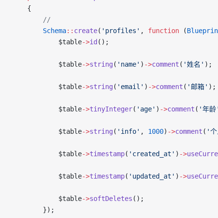
    {
        //
        Schema
::
create
(
'profiles'
, 
function
 (
Blueprin
            $table
->
id
();
            $table
->
string
(
'name'
)
->
comment
(
'姓名'
);
            $table
->
string
(
'email'
)
->
comment
(
'邮箱'
);
            $table
->
tinyInteger
(
'age'
)
->
comment
(
'年龄
            $table
->
string
(
'info'
, 
1000
)
->
comment
(
'个
            $table
->
timestamp
(
'created_at'
)
->
useCurre
            $table
->
timestamp
(
'updated_at'
)
->
useCurre
            $table
->
softDeletes
();
        });