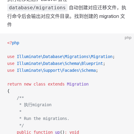
自动创建对应迁移文件，执
database/migrations
行命令后会输出对应文件目录。找到创建的 migration 文
件
php
<?
php
use
 Illuminate\Database\Migrations\Migration
;
use
 Illuminate\Database\Schema\Blueprint
;
use
 Illuminate\Support\Facades\Schema
;
return
 new
 class
 extends
 Migration
{
    /**
     * 执行migraion
     *
     * Run the migrations.
     */
    public
 function
 up
()
:
 void