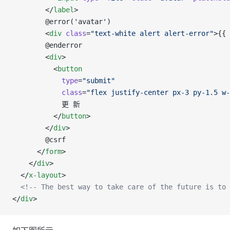
        </
label
>
        @error('avatar')
        <
div
 class
=
"text-white alert alert-error"
>{{ 
        @enderror
        <
div
>
          <
button
            type
=
"submit"
            class
=
"flex justify-center px-3 py-1.5 w-
            更 新
          </
button
>
        </
div
>
        @csrf
      </
form
>
    </
div
>
  </
x-layout
>
  <!-- The best way to take care of the future is to 
</
div
>