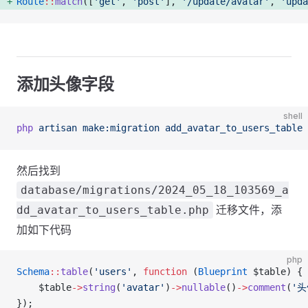
Route
::
match
([
'get'
, 
'post'
], 
'/update/avatar'
, 
'upda
添加头像字段
shell
php
 artisan
 make:migration
 add_avatar_to_users_table
然后找到
database/migrations/2024_05_18_103569_a
迁移文件，添
dd_avatar_to_users_table.php
加如下代码
php
Schema
::
table
(
'users'
, 
function
 (
Blueprint
 $table) {
    $table
->
string
(
'avatar'
)
->
nullable
()
->
comment
(
'头
});