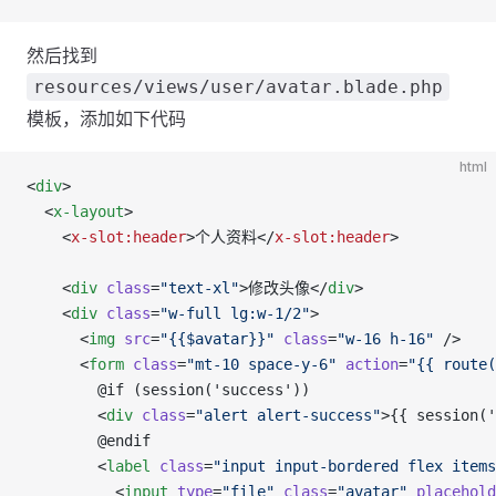
然后找到
resources/views/user/avatar.blade.php
模板，添加如下代码
html
<
div
>
  <
x-layout
>
    <
x-slot:header
>个人资料</
x-slot:header
>
    <
div
 class
=
"text-xl"
>修改头像</
div
>
    <
div
 class
=
"w-full lg:w-1/2"
>
      <
img
 src
=
"{{$avatar}}"
 class
=
"w-16 h-16"
 />
      <
form
 class
=
"mt-10 space-y-6"
 action
=
"{{ route(
        @if (session('success'))
        <
div
 class
=
"alert alert-success"
>{{ session('
        @endif
        <
label
 class
=
"input input-bordered flex items
          <
input
 type
=
"file"
 class
=
"avatar"
 placehold