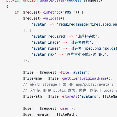
public
 function
 updateAvatar
(
Request
 $request)
{
    if
 ($request
->
isMethod
(
'POST'
)) {
        $request
->
validate
([
            'avatar'
 =>
 'required|image|mimes:jpeg,pn
        ], [
            'avatar.required'
 =>
 '请选择头像'
,
            'avatar.image'
 =>
 '请选择图片'
,
            'avatar.mimes'
 =>
 '请选择 jpeg,png,jpg,g
            'avatar.max'
 =>
 '图片大小不能超过 1MB'
,
        ]);
        $file 
=
 $request
->
file
(
'avatar'
);
        $fileName 
=
 $file
->
getClientOriginalName
();
        // 保存到 storage 目录下的 app/public/avatars
        // 这里使用的是 public 磁盘，你也可以使用 loc
        $filePath 
=
 $file
->
storeAs
(
'avatars'
, $fileNa
        $user 
=
 $request
->
user
();
        $user
->
avatar 
=
 $filePath;