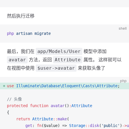
然后执行迁移
shell
php
 artisan
 migrate
最后，我们在
模型中添加
app/Models/User
方法，返回
属性。 这样就可以
avatar
Attribute
在视图中使用
来获取头像了
$user->avatar
php
use
 Illuminate\Database\Eloquent\Casts\Attribute
; 
// 头像
protected
 function
 avatar
()
:
Attribute
{
    return
 Attribute
::
make
(
        get
: 
fn
($value) => 
Storage
::
disk
(
'public'
)
->
u