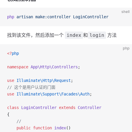
shell
php
 artisan
 make:controller
 LoginController
找到该文件，然后添加一个
和
方法
index
login
php
<?
php
namespace
 App\Http\Controllers
;
use
 Illuminate\Http\Request
;
// 这个是用户认证的门面
use
 Illuminate\Support\Facades\Auth
;
class
 LoginController
 extends
 Controller
{
    //
    public
 function
 index
()