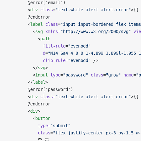
        @error('email')
        <
div
 class
=
"text-white alert alert-error"
>{{ 
        @enderror
        <
label
 class
=
"input input-bordered flex items
          <
svg
 xmlns
=
"http://www.w3.org/2000/svg"
 vie
            <
path
              fill-rule
=
"evenodd"
              d
=
"M14 6a4 4 0 0 1-4.899 3.899l-1.955 1
              clip-rule
=
"evenodd"
 />
          </
svg
>
          <
input
 type
=
"password"
 class
=
"grow"
 name
=
"p
        </
label
>
        @error('password')
        <
div
 class
=
"text-white alert alert-error"
>{{ 
        @enderror
        <
div
>
          <
button
            type
=
"submit"
            class
=
"flex justify-center px-3 py-1.5 w-
            登 录