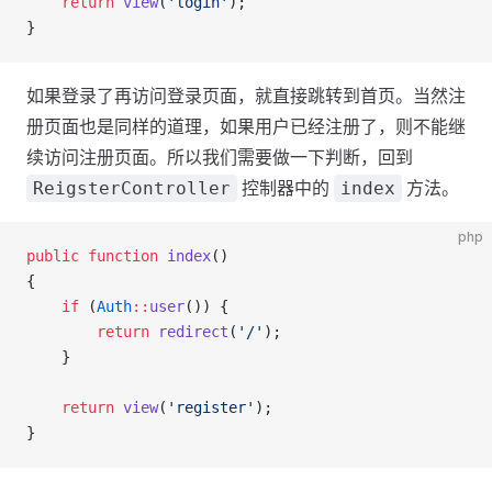
    return
 view
(
'login'
);
}
如果登录了再访问登录页面，就直接跳转到首页。当然注
册页面也是同样的道理，如果用户已经注册了，则不能继
续访问注册页面。所以我们需要做一下判断，回到
控制器中的
方法。
ReigsterController
index
php
public
 function
 index
()
{
    if
 (
Auth
::
user
()) {
        return
 redirect
(
'/'
);
    }
    return
 view
(
'register'
);
}