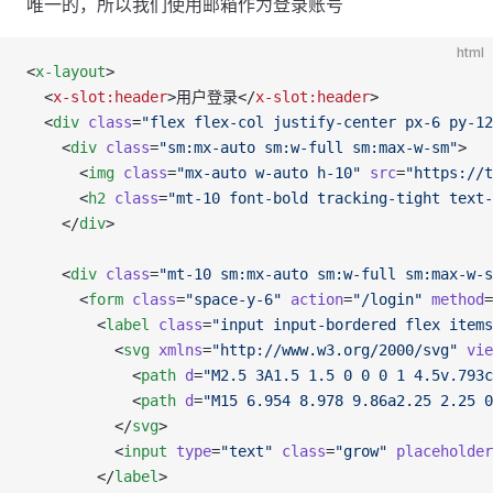
唯一的，所以我们使用邮箱作为登录账号
html
<
x-layout
>
  <
x-slot:header
>用户登录</
x-slot:header
>
  <
div
 class
=
"flex flex-col justify-center px-6 py-12
    <
div
 class
=
"sm:mx-auto sm:w-full sm:max-w-sm"
>
      <
img
 class
=
"mx-auto w-auto h-10"
 src
=
"https://t
      <
h2
 class
=
"mt-10 font-bold tracking-tight text-
    </
div
>
    <
div
 class
=
"mt-10 sm:mx-auto sm:w-full sm:max-w-s
      <
form
 class
=
"space-y-6"
 action
=
"/login"
 method
=
        <
label
 class
=
"input input-bordered flex items
          <
svg
 xmlns
=
"http://www.w3.org/2000/svg"
 vie
            <
path
 d
=
"M2.5 3A1.5 1.5 0 0 0 1 4.5v.793c
            <
path
 d
=
"M15 6.954 8.978 9.86a2.25 2.25 0
          </
svg
>
          <
input
 type
=
"text"
 class
=
"grow"
 placeholder
        </
label
>