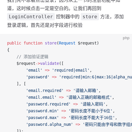
我们先不急着点击登录，因为从上一节的注册功能中知
道，这时候点击一定是空白的。让我们再回到
控制器中的
方法，添加
LoginController
store
登录逻辑，首先还是对字段进行校验
php
public
 function
 store
(
Request
 $request)
{
    // 添加验证逻辑
    $request
->
validate
([
        'email'
 =>
 'required|email'
,
        'password'
 =>
 'required|min:6|max:16|alpha_nu
    ], [
        'email.required'
 =>
 '请输入邮箱'
,
        'email.email'
 =>
 '请输入正确的邮箱格式'
,
        'password.required'
 =>
 '请输入密码'
,
        'password.min'
 =>
 '密码长度不能小于6位'
,
        'password.max'
 =>
 '密码长度不能大于16位'
,
        'password.alpha_num'
 =>
 '密码只能由字母和数字组
    ]);